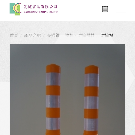
首頁
產品介紹
交通錐 、連桿、防撞器材
防撞桿