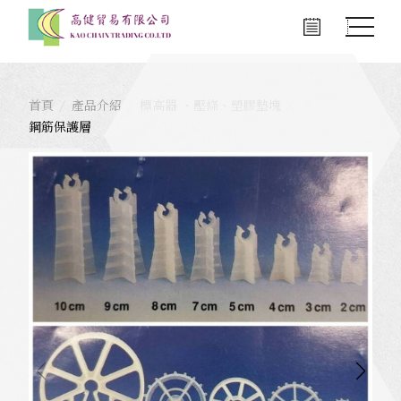
首頁
產品介紹
標高器 、壓條、塑膠墊塊
鋼筋保護層