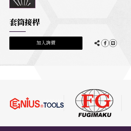
套筒接桿
加入詢價