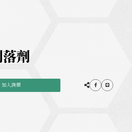
剝落劑
加入詢價