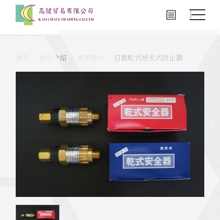
首頁
產品介紹
電焊器材
日製乾式逆火式防止器