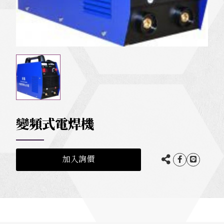
變頻式電焊機
加入詢價