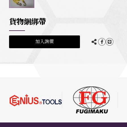
貨物綑綁帶
加入詢價