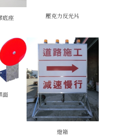
壓克力反光片
膠底座
單面
燈箱