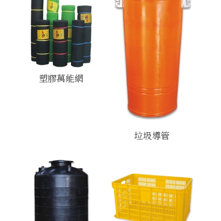
塑膠萬能網
垃圾導管