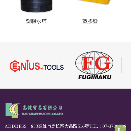
塑膠水塔
塑膠籃
ADDRESS：833高雄市鳥松區大昌路516號
TEL：
07-3700908